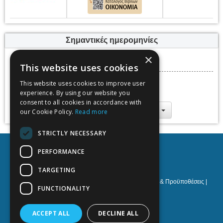
Σημαντικές ημερομηνίες
Προθεσμία υποβολών
×
This website uses cookies
Σάββατο, 30 Νοεμβρίου 2024
Ημερομηνίες εκδήλωσης
This website uses cookies to improve user
Πέμπτη, 19 Δεκεμβρίου 2024 -
experience. By using our website you
Παρασκευή, 20 Δεκεμβρίου 2024
consent to all cookies in accordance with
Προσθήκη στο ημερολόγιο
our Cookie Policy.
Read more
STRICTLY NECESSARY
PERFORMANCE
TARGETING
Πολιτική Προστασίας Προσωπικών Δεδομένων
|
Όροι & Προϋποθέσεις
|
FUNCTIONALITY
Cookies policy
|
Υποστήριξη
NOETIK Production
ACCEPT ALL
DECLINE ALL