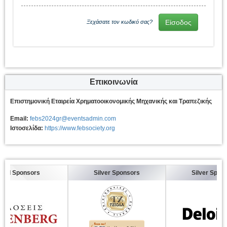
Ξεχάσατε τον κωδικό σας?
Επικοινωνία
Επιστημονική Εταιρεία Χρηματοοικονομικής Μηχανικής και Τραπεζικής
Email:
febs2024gr@eventsadmin.com
Ιστοσελίδα:
https://www.febsociety.org
d Sponsors
Silver Sponsors
Silver Sponsor