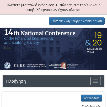
Βλέπετε μια παλιά εκδήλωση. Η πώληση εισιτηρίων και η
υποβολή εργασιών έχουν κλείσει.
Σύνδεση / Δημιουργία λογαριασμού
Πλοήγηση
Εναλλαγ
Λογαριασμός
Συνδεθείτε εδώ