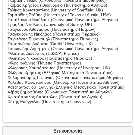
Τζαβαλής Ηλίας (Οικονομικό Πανεπιστήμιο Αθηνών)
Τζόβας Χρήστος (Οικονομικό Πανεπιστήμιο Αθηνών)
Τολίκας Κωνσταντίνος (University of Sheffield, UK)
Τομπαΐδης Στάθης (University of Texas at Austin, USA)
Τοπάλογλου Νικόλαος (Οικονομικό Πανεπιστήμιο Αθηνών)
Τραυλός Νικόλαος (University of Surrey, UK)
Τσαγκανός Αθανάσιος (Πανεπιστήμιο Πατρών)
Τσαγκαράκης Νικόλαος (Πανεπιστήμιο Πειραιώς)
Τσιριτάκης Εμμανουήλ (Πανεπιστήμιο Πειραιώς)
Τσοπανάκης Ανδρέας (Cardiff University, UK)
Τσουκνιδής Δημήτριος (Οικονομικό Πανεπιστήμιο Αθηνών)
Φίλιππας Διονύσιος (ESSCA, France)
Φίλιππας Νικόλαος (Πανεπιστήμιο Πειραιώς)
Φίλος Ιωάννης (Πάντειο Πανεπιστήμιο)
Φλωράκης Χρυσόστομος (University of Liverpool, UK)
Φλώρος Χρήστος (Ελληνικό Μεσογειακό Πανεπιστήμιο)
Χαλαμανδάρης Γεώργιος (Οικονομικό Πανεπιστήμιο Αθηνών)
Χαλέβας Κωνσταντίνος (Οικονομικό Πανεπιστήμιο Αθηνών)
Χατζηαντωνίου Ιωάννης (Ελληνικό Μεσογειακό Πανεπιστήμιο)
Χέβας Δημοσθένης (Οικονομικό Πανεπιστήμιο Αθηνών)
Χριστόπουλος Απόστολος (Πανεπιστήμιο Αιγαίου)
Χύτης Ευάγγελος (Πανεπιστήμιο Ιωαννίνων)
Επικοινωνία