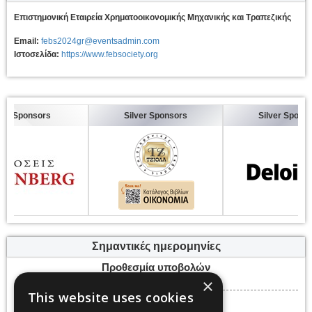
Επιστημονική Εταιρεία Χρηματοοικονομικής Μηχανικής και Τραπεζικής
Email:
febs2024gr@eventsadmin.com
Ιστοσελίδα:
https://www.febsociety.org
ponsors
Silver Sponsors
Silver Sponsors
Σημαντικές ημερομηνίες
Προθεσμία υποβολών
×
Σάββατο, 30 Νοεμβρίου 2024
This website uses cookies
Ημερομηνίες εκδήλωσης