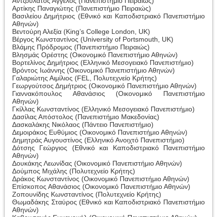
Αντζουλάτος Άγγελος (Πανεπιστήμιο Πειραιώς)
Αρτίκης Παναγιώτης (Πανεπιστήμιο Πειραιώς)
Βασιλείου Δημήτριος (Εθνικό και Καποδιστριακό Πανεπιστήμιο
Αθηνών)
Βεντούρη Αλεξία (King’s College London, UK)
Βέργος Κωνσταντίνος (University of Portsmouth, UK)
Βλάμης Πρόδρομος (Πανεπιστήμιο Πειραιώς)
Βλησμάς Ορέστης (Οικονομικό Πανεπιστήμιο Αθηνών)
Βορτελίνος Δημήτριος (Ελληνικό Μεσογειακό Πανεπιστήμιο)
Βρόντος Ιωάννης (Οικονομικό Πανεπιστήμιο Αθηνών)
Γαλαριώτης Αιμίλιος (FEL, Πολυτεχνείο Κρήτης)
Γεωργούτσος Δημήτριος (Οικονομικό Πανεπιστήμιο Αθηνών)
Γιαννακόπουλος Αθανάσιος (Οικονομικό Πανεπιστήμιο
Αθηνών)
Γκίλλας Κωνσταντίνος (Ελληνικό Μεσογειακό Πανεπιστήμιο)
Δασίλας Απόστολος (Πανεπιστήμιο Μακεδονίας)
Δασκαλάκης Νικόλαος (Πάντειο Πανεπιστήμιο)
Δεμοιράκος Ευθύμιος (Οικονομικό Πανεπιστήμιο Αθηνών)
Δημητράς Αυγουστίνος (Ελληνικό Ανοιχτό Πανεπιστήμιο)
Δότσης Γεώργιος (Εθνικό και Καποδιστριακό Πανεπιστήμιο
Αθηνών)
Δουκάκης Λεωνίδας (Οικονομικό Πανεπιστήμιο Αθηνών)
Δούμπος Μιχάλης (Πολυτεχνείο Κρήτης)
Δράκος Κωνσταντίνος (Οικονομικό Πανεπιστήμιο Αθηνών)
Επίσκοπος Αθανάσιος (Οικονομικό Πανεπιστήμιο Αθηνών)
Ζοπουνίδης Κωνσταντίνος (Πολυτεχνείο Κρήτης)
Θωμαδάκης Σταύρος (Εθνικό και Καποδιστριακό Πανεπιστήμιο
Αθηνών)