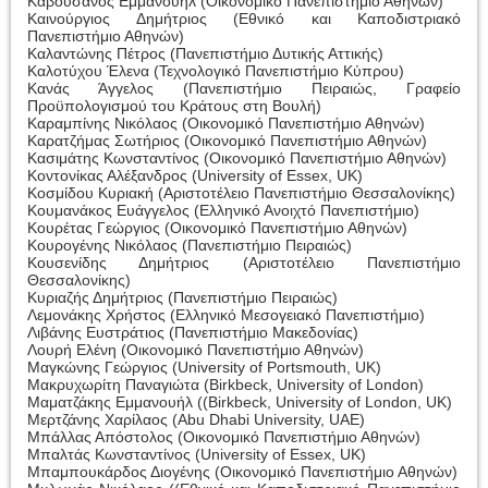
Καβουσανός Εμμανουήλ (Οικονομικό Πανεπιστήμιο Αθηνών)
Καινούργιος Δημήτριος (Εθνικό και Καποδιστριακό
Πανεπιστήμιο Αθηνών)
Καλαντώνης Πέτρος (Πανεπιστήμιο Δυτικής Αττικής)
Καλοτύχου Έλενα (Τεχνολογικό Πανεπιστήμιο Κύπρου)
Κανάς Άγγελος (Πανεπιστήμιο Πειραιώς, Γραφείο
Προϋπολογισμού του Κράτους στη Βουλή)
Καραμπίνης Νικόλαος (Οικονομικό Πανεπιστήμιο Αθηνών)
Καρατζήμας Σωτήριος (Οικονομικό Πανεπιστήμιο Αθηνών)
Κασιμάτης Κωνσταντίνος (Οικονομικό Πανεπιστήμιο Αθηνών)
Κοντονίκας Αλέξανδρος (University of Essex, UK)
Κοσμίδου Κυριακή (Αριστοτέλειο Πανεπιστήμιο Θεσσαλονίκης)
Κουμανάκος Ευάγγελος (Ελληνικό Ανοιχτό Πανεπιστήμιο)
Κουρέτας Γεώργιος (Οικονομικό Πανεπιστήμιο Αθηνών)
Κουρογένης Νικόλαος (Πανεπιστήμιο Πειραιώς)
Κουσενίδης Δημήτριος (Αριστοτέλειο Πανεπιστήμιο
Θεσσαλονίκης)
Κυριαζής Δημήτριος (Πανεπιστήμιο Πειραιώς)
Λεμονάκης Χρήστος (Ελληνικό Μεσογειακό Πανεπιστήμιο)
Λιβάνης Ευστράτιος (Πανεπιστήμιο Μακεδονίας)
Λουρή Ελένη (Οικονομικό Πανεπιστήμιο Αθηνών)
Μαγκώνης Γεώργιος (University of Portsmouth, UK)
Μακρυχωρίτη Παναγιώτα (Birkbeck, University of London)
Μαματζάκης Εμμανουήλ ((Birkbeck, University of London, UK)
Μερτζάνης Χαρίλαος (Abu Dhabi University, UAE)
Μπάλλας Απόστολος (Οικονομικό Πανεπιστήμιο Αθηνών)
Μπαλτάς Κωνσταντίνος (University of Essex, UK)
Μπαμπουκάρδος Διογένης (Οικονομικό Πανεπιστήμιο Αθηνών)