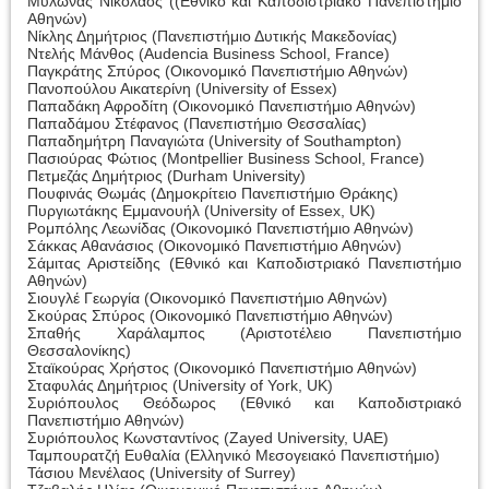
Μυλωνάς Νικόλαος ((Εθνικό και Καποδιστριακό Πανεπιστήμιο
Αθηνών)
Νίκλης Δημήτριος (Πανεπιστήμιο Δυτικής Μακεδονίας)
Ντελής Μάνθος (Audencia Business School, France)
Παγκράτης Σπύρος (Οικονομικό Πανεπιστήμιο Αθηνών)
Πανοπούλου Αικατερίνη (University of Essex)
Παπαδάκη Αφροδίτη (Οικονομικό Πανεπιστήμιο Αθηνών)
Παπαδάμου Στέφανος (Πανεπιστήμιο Θεσσαλίας)
Παπαδημήτρη Παναγιώτα (University of Southampton)
Πασιούρας Φώτιος (Montpellier Business School, France)
Πετμεζάς Δημήτριος (Durham University)
Πουφινάς Θωμάς (Δημοκρίτειο Πανεπιστήμιο Θράκης)
Πυργιωτάκης Εμμανουήλ (University of Essex, UK)
Ρομπόλης Λεωνίδας (Οικονομικό Πανεπιστήμιο Αθηνών)
Σάκκας Αθανάσιος (Οικονομικό Πανεπιστήμιο Αθηνών)
Σάμιτας Αριστείδης (Εθνικό και Καποδιστριακό Πανεπιστήμιο
Αθηνών)
Σιουγλέ Γεωργία (Οικονομικό Πανεπιστήμιο Αθηνών)
Σκούρας Σπύρος (Οικονομικό Πανεπιστήμιο Αθηνών)
Σπαθής Χαράλαμπος (Αριστοτέλειο Πανεπιστήμιο
Θεσσαλονίκης)
Σταϊκούρας Χρήστος (Οικονομικό Πανεπιστήμιο Αθηνών)
Σταφυλάς Δημήτριος (University of York, UK)
Συριόπουλος Θεόδωρος (Εθνικό και Καποδιστριακό
Πανεπιστήμιο Αθηνών)
Συριόπουλος Κωνσταντίνος (Zayed University, UAE)
Ταμπουρατζή Ευθαλία (Ελληνικό Μεσογειακό Πανεπιστήμιο)
Τάσιου Μενέλαος (University of Surrey)