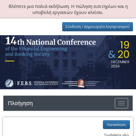
Βλέπετε μια παλιά εκδήλωση. Η πώληση εισιτηρίων και η
υποβολή εργασιών έχουν κλείσει.
Σύνδεση / Δημιουργία λογαριασμού
Πλοήγηση
Εναλλαγ
Λογαριασμός
Συνδεθείτε εδώ