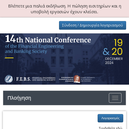
Βλέπετε μια παλιά εκδήλωση. Η πώληση εισιτηρίων και η
υποβολή εργασιών έχουν κλείσει.
Σύνδεση / Δημιουργία λογαριασμού
Πλοήγηση
Εναλλαγ
Λογαριασμός
Συνδεθείτε εδώ