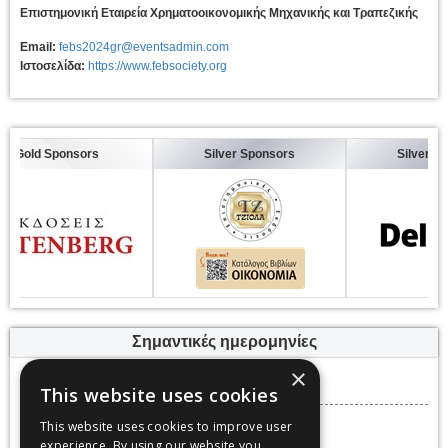
Επιστημονική Εταιρεία Χρηματοοικονομικής Μηχανικής και Τραπεζικής
Email:
febs2024gr@eventsadmin.com
Ιστοσελίδα:
https://www.febsociety.org
Gold Sponsors
Silver Sponsors
Silver Spon
Σημαντικές ημερομηνίες
Προθεσμία υποβολών
×
This website uses cookies
Σάββατο, 30 Νοεμβρίου 2024
Ημερομηνίες εκδήλωσης
This website uses cookies to improve user
Πέμπτη, 19 Δεκεμβρίου 2024 -
experience. By using our website you